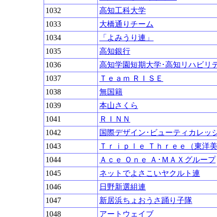
1032
高知工科大学
1033
大橋通りチーム
1034
「よみうり連」
1035
高知銀行
1036
高知学園短期大学･高知リハビリ
1037
Ｔｅａｍ ＲＩＳＥ
1038
無国籍
1039
本山さくら
1041
ＲＩＮＮ
1042
国際デザイン･ビューティカレッ
1043
Ｔｒｉｐｌｅ Ｔｈｒｅｅ（東洋
1044
Ａｃｅ Ｏｎｅ Ａ･ＭＡＸグループ
1045
ネットでよさこいヤクルト連
1046
日野新選組連
1047
新居浜ちょおうさ踊り子隊
1048
アートウェイブ