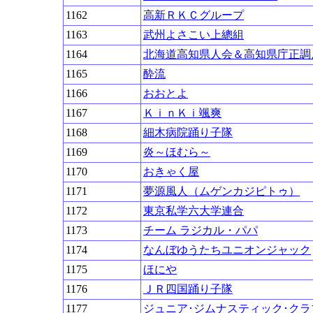
1162
高新ＲＫＣグループ
1163
武州よさこい上總組
1164
北海道高知県人会＆高知県庁正調
1165
酔流
1166
おおとよ
1167
ＫｉｎＫｉ颯爽
1168
細木病院踊り子隊
1169
炎～ほむら～
1170
おきゃく屋
1171
夢源風人（ムゲンカジピトゥ）
1172
東京私学六大学連合
1173
チーム ラジカル・パパ
1174
なんぼゆうたちユニオンジャック
1175
ほにや
1176
ＪＲ四国踊り子隊
1177
ジュニア･ジムナスティック･クラ