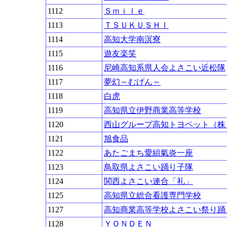
1112
Ｓｍｉｌｅ
1113
ＴＳＵＫＵＳＨＩ
1114
高知大学南溟寮
1115
遊友楽笑
1116
尼崎高知系県人会よさこい近松隊
1117
夢幻～むげん～
1118
白虎
1119
高知県立伊野商業高等学校
1120
西山グループ高知トヨペット（株
1121
旭食品
1122
あたごまち愛組氣炎一座
1123
鳥取県よさこい踊り子隊
1124
関西よさこい連合「礼」
1125
高知県立総合看護専門学校
1127
高知商業高等学校よさこい祭り踊
1128
ＹＯＮＤＥＮ