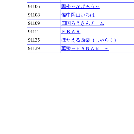
91106
陽炎～かげろう～
91108
備中岡山いろは
91109
四国ろうきんチーム
91111
ＥＢＡＲ
91135
ほたえる西楽（しゃらく）
91139
華飛～ＨＡＮＡＢＩ～