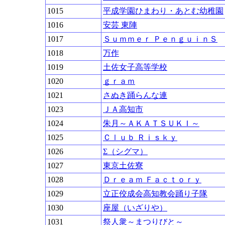
1015
平成学園ひまわり・あとむ幼稚園
1016
安芸 東陣
1017
Ｓｕｍｍｅｒ ＰｅｎｇｕｉｎＳ
1018
万作
1019
土佐女子高等学校
1020
ｇｒａｍ
1021
さぬき踊らんな連
1023
ＪＡ高知市
1024
朱月～ＡＫＡＴＳＵＫＩ～
1025
Ｃｌｕｂ Ｒｉｓｋｙ
1026
Σ（シグマ）
1027
東京土佐寮
1028
Ｄｒｅａｍ Ｆａｃｔｏｒｙ
1029
立正佼成会高知教会踊り子隊
1030
座屋（いざりや）
1031
祭人衆～まつりびと～