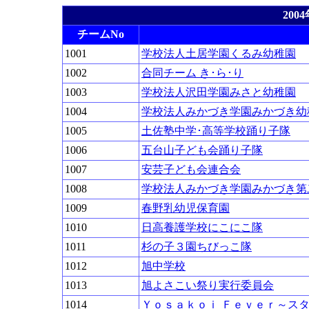
20
チームNo
1001
学校法人土居学園くるみ幼稚園
1002
合同チーム き･ら･り
1003
学校法人沢田学園みさと幼稚園
1004
学校法人みかづき学園みかづき幼
1005
土佐塾中学･高等学校踊り子隊
1006
五台山子ども会踊り子隊
1007
安芸子ども会連合会
1008
学校法人みかづき学園みかづき第
1009
春野乳幼児保育園
1010
日高養護学校にこにこ隊
1011
杉の子３園ちびっこ隊
1012
旭中学校
1013
旭よさこい祭り実行委員会
1014
Ｙｏｓａｋｏｉ Ｆｅｖｅｒ～ス