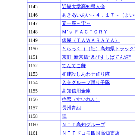
1145
近畿大学高知県人会
1146
あきあいあい～４．１７～（よい
1147
宴一座～宙～
1148
Ｍ’ｓ ＦＡＣＴＯＲＹ
1149
俵屋（ＴＡＷＡＲＡＹＡ）
1150
とらっく（（社）高知県トラック
1151
京町･新京橋“ゑびすしばてん連”
1152
てんてこ舞
1153
和建設しあわせ踊り隊
1154
入交グループ踊り子隊
1155
高知信用金庫
1156
粋恋（すいれん）
1157
長州青組
1158
陣
1160
ＮＴＴ高知グループ
1161
ＮＴＴドコモ四国高知支店