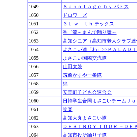
1049
Ｓａｂｏｔａｇｅ ｂｙ パトス
1050
ドロワーズ
1051
３Ｌ ｗｉｔｈ テックス
1052
香゛流～まんで踊り舞～
1053
高知シニア（高知市老人クラブ連
1054
よさこい連「わ」>>ＰＡＬＡＤＩ
1055
よさこい国際交流隊
1056
山田太鼓
1057
筑前かすや一番隊
1058
絆
1059
安芸町子ども会連合会
1060
日韓学生合同よさこいチームＪａ
1061
笑楽
1062
高知大丸よさこい隊
1063
ＤＥＳＴＲＯＹ ＴＯＵＲ －ＤＥＡ
1064
高知市役所踊り子隊