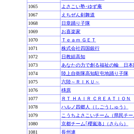
1065
よさこい塾･ゆず庵
1067
えちぜん剣舞道
1068
日章踊り子隊
1069
お喜楽家
1070
Ｔｅａｍ ＧＥＴ
1071
株式会社四国銀行
1072
日教組高知
1073
あなたの力で創る福祉の輪 日本
1074
陸上自衛隊高知駐屯地踊り子隊
1075
六陸～ＲＩＫＵ～
1076
梼原
1077
ＲＴ ＨＡＩＲ ＣＲＥＡＴＩＯＮ
1078
ハルノ四郷人（しごうしゅう）
1079
こうちよさこいチーム（県民チー
1080
京都チーム｢櫻嵐洛｣（さらら）
1081
長州連