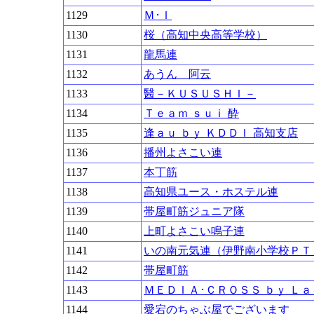
1129
Ｍ･Ｉ
1130
桜（高知中央高等学校）
1131
龍馬連
1132
あうん 阿云
1133
醫－ＫＵＳＵＳＨＩ－
1134
Ｔｅａｍ ｓｕｉ 酔
1135
逢ａｕ ｂｙ ＫＤＤＩ 高知支店
1136
播州よさこい連
1137
本丁筋
1138
高知県ユース・ホステル連
1139
帯屋町筋ジュニア隊
1140
上町よさこい鳴子連
1141
いの南元気連（伊野南小学校ＰＴ
1142
帯屋町筋
1143
ＭＥＤＩＡ･ＣＲＯＳＳ ｂｙ Ｌ
1144
愛宕のちゃぶ屋でございます