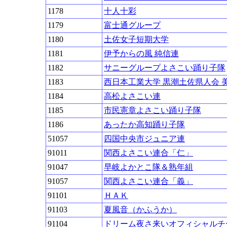
1178
十人十彩
1179
富士通グループ
1180
土佐女子短期大学
1181
伊予からの風 純信連
1182
サニーグループよさこい踊り子隊
1183
西日本工業大学 黒潮土佐県人会 
1184
高松よさこい連
1185
市民憲章よさこい踊り子隊
1186
あったか高知踊り子隊
51057
四国中央市ジュニア連
91011
関西よさこい連合「仁」
91047
早岐よかとこ隊＆熟年組
91057
関西よさこい連合「義」
91101
ＨＡＫ
91103
夏風音（かふうか）
91104
ドリーム夜さ来いオフィシャルチ