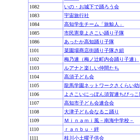
1082
いの・お城下で踊ろう会
1083
宇宙旅行社
1084
高知学生チーム「旅鯨人」
1085
市民憲章よさこい踊り子隊
1086
あったか高知踊り子隊
1101
菜園場商店街踊り子隊さ組
1102
梅乃連（梅ノ辻町内会踊り子連）
1103
ルアナと楽しい仲間たち
1104
高須子ども会
1105
龍馬学園ネットワークさくらい幼
1106
よさこいにっぽん須賀連ちびっこ
1107
高知市子ども会連合会
1108
大津子ども会なるこ踊り
1109
Ｍｉｎａｍｉ風－南海中学校－
1110
ｒａｎｂｕ・絆
1111
枝川小土曜子供会